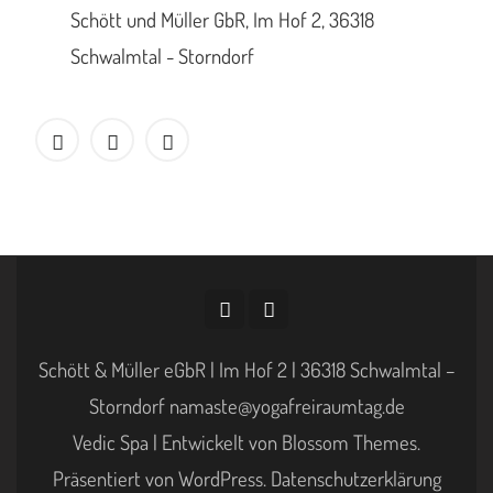
Schött und Müller GbR, Im Hof 2, 36318
Schwalmtal - Storndorf
Schött & Müller eGbR | Im Hof 2 | 36318 Schwalmtal –
Storndorf namaste@yogafreiraumtag.de
Vedic Spa | Entwickelt von
Blossom Themes
.
Präsentiert von
WordPress
.
Datenschutzerklärung