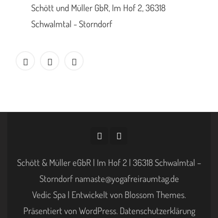
Schött und Müller GbR, Im Hof 2, 36318
Schwalmtal - Storndorf
Schött & Müller eGbR | Im Hof 2 | 36318 Schwalmtal –
Storndorf namaste@yogafreiraumtag.de
Vedic Spa | Entwickelt von
Blossom Themes
.
Präsentiert von
WordPress
.
Datenschutzerklärung