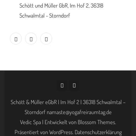
Schött und Müller GbR, Im Hof 2, 36318
Schwalmtal - Storndorf
Schött & Müller eGbR | Im Hof 2 | 36318 Schwalmtal –
Storndorf namaste@yogafreiraumtag.de
Vedic Spa | Entwickelt von
Blossom Themes
.
Präsentiert von
WordPress
.
Datenschutzerklärung