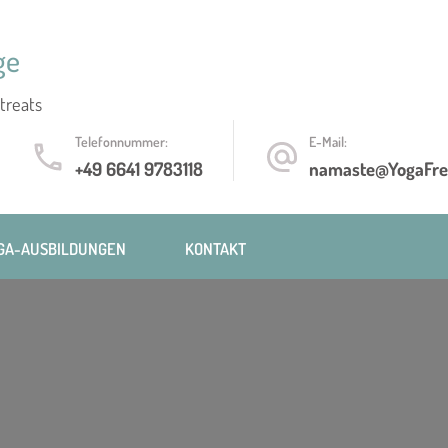
ge
treats
Telefonnummer:
E-Mail:
+49 6641 9783118
namaste@YogaFre
GA-AUSBILDUNGEN
KONTAKT