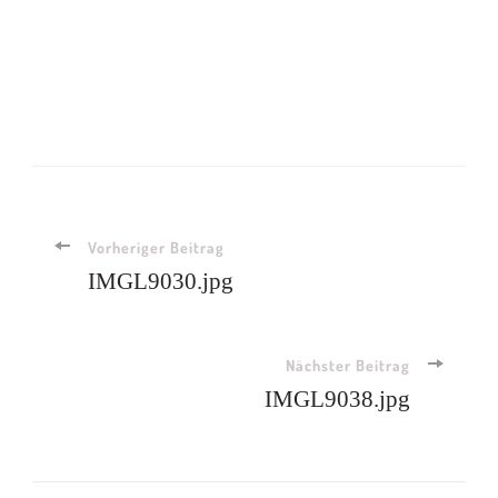
Beitragsnavigation
Vorheriger Beitrag
IMGL9030.jpg
Nächster Beitrag
IMGL9038.jpg