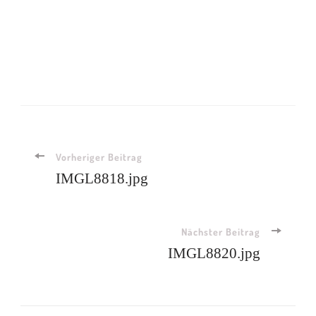
Beitragsnavigation
Vorheriger Beitrag
IMGL8818.jpg
Nächster Beitrag
IMGL8820.jpg