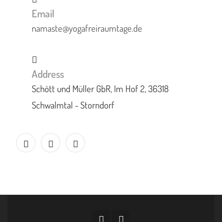
Email
namaste@yogafreiraumtage.de
Address
Schött und Müller GbR, Im Hof 2, 36318
Schwalmtal - Storndorf