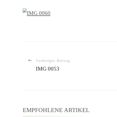
Beitragsnavigatio
Vorheriger Beitrag
IMG 0053
EMPFOHLENE ARTIKEL