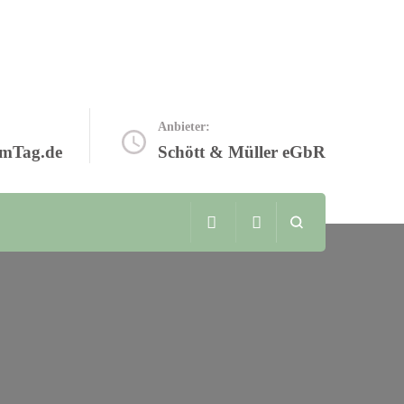
Anbieter:
mTag.de
Schött & Müller eGbR