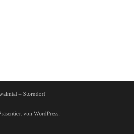
walmtal – Storndorf
Präsentiert von
WordPress
.