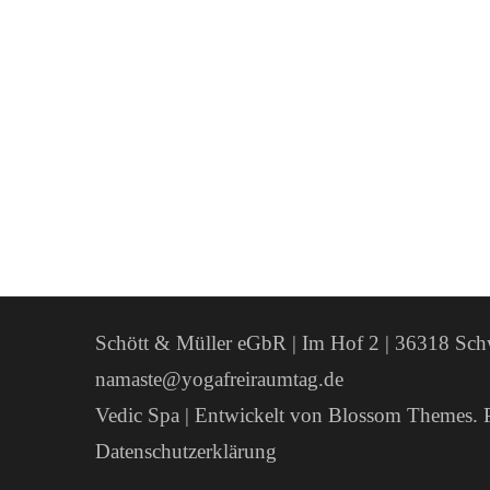
Schött & Müller eGbR | Im Hof 2 | 36318 Sch
namaste@yogafreiraumtag.de
Vedic Spa | Entwickelt von
Blossom Themes
. 
Datenschutzerklärung