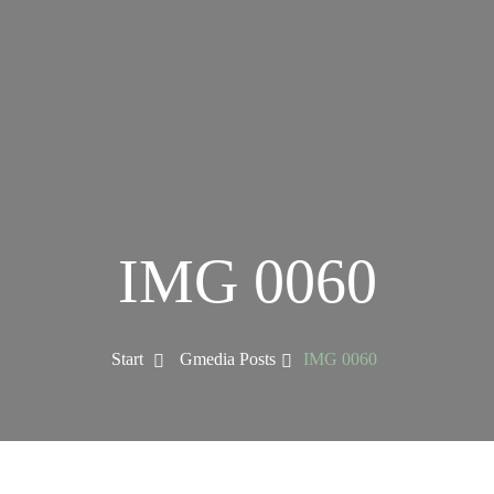
IMG 0060
Start
Gmedia Posts
IMG 0060