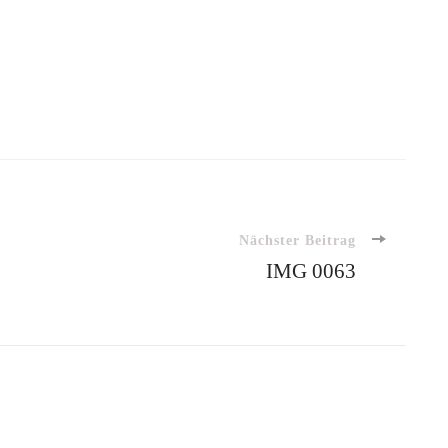
n
Nächster Beitrag
IMG 0063