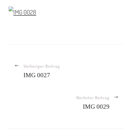
Beitragsnavigation
Vorheriger Beitrag
IMG 0027
Nächster Beitrag
IMG 0029