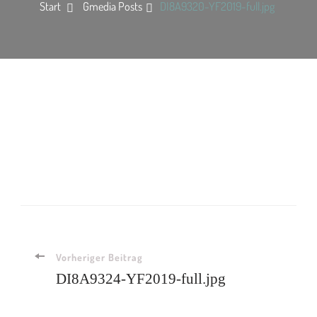
Start
Gmedia Posts
DI8A9320-YF2019-full.jpg
Vorheriger Beitrag
DI8A9324-YF2019-full.jpg