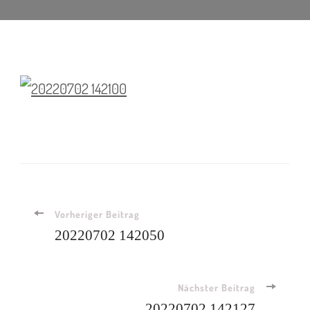
Beitragsnavigation
Vorheriger Beitrag
20220702 142050
Nächster Beitrag
20220702 142127