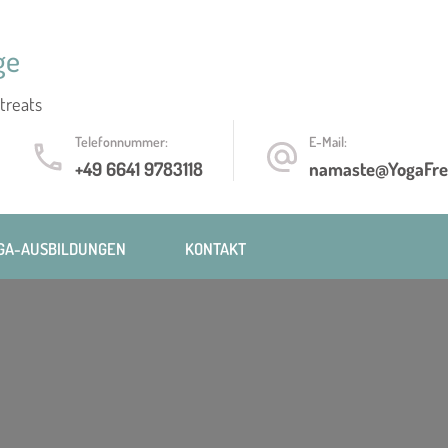
ge
treats
Telefonnummer:
E-Mail:
+49 6641 9783118
namaste@YogaFre
GA-AUSBILDUNGEN
KONTAKT