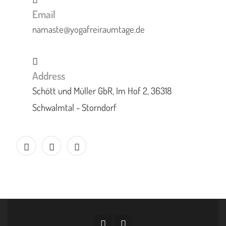
Email
namaste@yogafreiraumtage.de
Address
Schött und Müller GbR, Im Hof 2, 36318
Schwalmtal - Storndorf