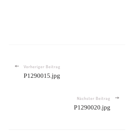
Beitragsnavigation
Vorheriger Beitrag
P1290015.jpg
Nächster Beitrag
P1290020.jpg